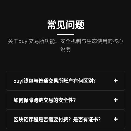
常见问题
关于ouyi交易所功能、安全机制与生态使用的核心
说明
ouyi钱包与普通交易所账户有何区别？
ouyi钱包是符合EIP-1193标准的非托管Web3钱
如何保障跨链交易的安全性？
包，您完全掌控私钥；同时支持绑定中心化账户，
实现法币入金与链上资产统一视图，真正融合CEX
ouyi采用经审计的跨链桥协议，所有资产转移均需
区块链课程是否需要付费？是否有证书？
便利性与DEX自主权。
多重签名+时间锁+链上验证；关键操作强制弹窗