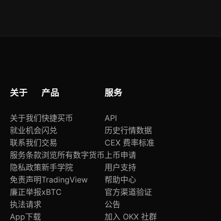
确认，并提供交易路径模拟与风险评分提示，杜绝
全部入门与进阶课程永久免费开放；完成章节测验
误操作与恶意合约调用。
与实操任务后，可获得ouyi官方签发的NFT数字证
书，支持链上验证与简历嵌入，部分高阶课程结业
者可获生态合作企业优先面试资格。
关于
产品
服务
关于我们
快捷买币
API
就业机会
闪兑
历史行情数据
联系我们
交易
CEX 费率标准
服务条款
浏览所有数字货币
上币申请
隐私政策
新手学院
用户支持
免责声明
TradingView
帮助中心
廉正举报
xBTC
官方渠道验证
执法请求
公告
App下载
加入 OKX 社群